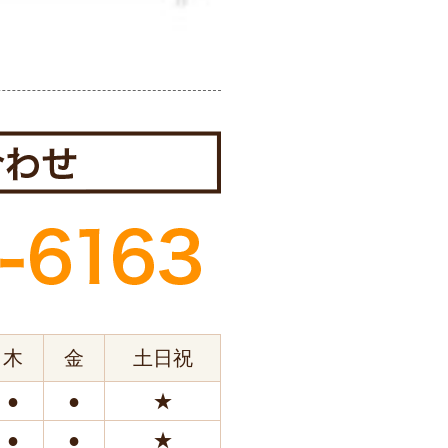
木
金
土日祝
●
●
★
●
●
★