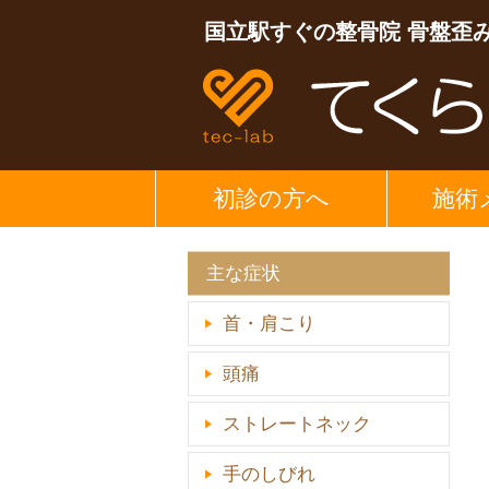
国立駅すぐの整骨院 骨盤歪
初診の方へ
施術
主な症状
首・肩こり
頭痛
ストレートネック
手のしびれ