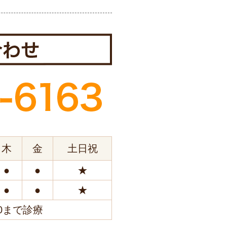
木
金
土日祝
●
●
★
●
●
★
0まで診療