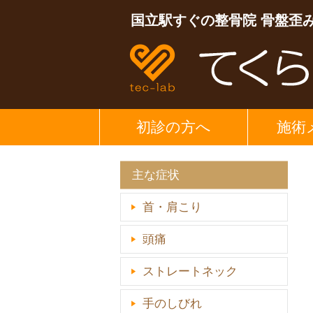
国立駅すぐの整骨院 骨盤歪
初診の方へ
施術
主な症状
首・肩こり
頭痛
ストレートネック
手のしびれ