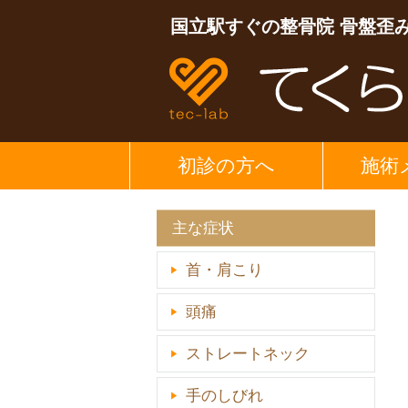
国立駅すぐの整骨院 骨盤歪
初診の方へ
施術
主な症状
首・肩こり
頭痛
ストレートネック
手のしびれ