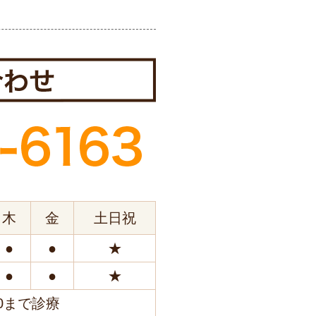
木
金
土日祝
●
●
★
●
●
★
0まで診療