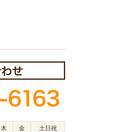
木
金
土日祝