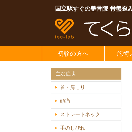
国立駅すぐの整骨院 骨盤歪
初診の方へ
施術
主な症状
首・肩こり
頭痛
ストレートネック
手のしびれ